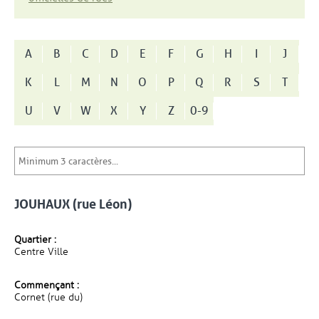
A
B
C
D
E
F
G
H
I
J
K
L
M
N
O
P
Q
R
S
T
U
V
W
X
Y
Z
0-9
JOUHAUX (rue Léon)
Quartier :
Centre Ville
Commençant :
Cornet (rue du)