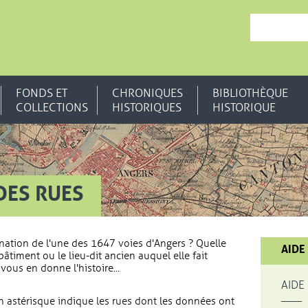
, OUVRE UNE N
FONDS ET
CHRONIQUES
BIBLIOTHÈQUE
COLLECTIONS
HISTORIQUES
HISTORIQUE
DES RUES
nation de l'une des 1647 voies d'Angers ? Quelle
AIDE
bâtiment ou le lieu-dit ancien auquel elle fait
vous en donne l'histoire...
AIDE
 astérisque indique les rues dont les données ont