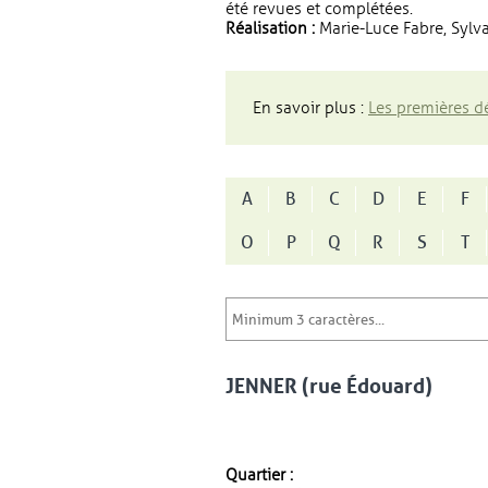
été revues et complétées.
Réalisation :
Marie-Luce Fabre, Sylva
En savoir plus :
Les premières dé
A
B
C
D
E
F
O
P
Q
R
S
T
JENNER (rue Édouard)
Quartier :