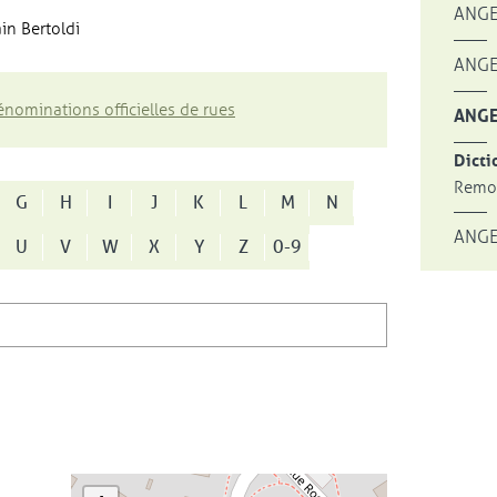
ANGE
in Bertoldi
ANGE
nominations officielles de rues
ANGE
Dicti
Remon
G
H
I
J
K
L
M
N
ANGE
U
V
W
X
Y
Z
0-9