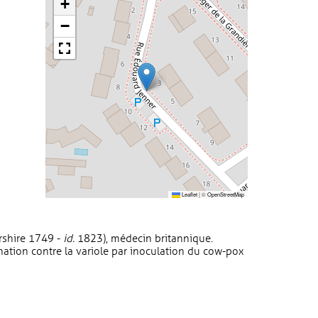
+
−
Leaflet
|
©
OpenStreetMap
rshire 1749 -
id.
1823), médecin britannique.
ination contre la variole par inoculation du cow-pox