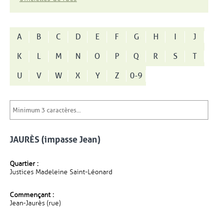
A
B
C
D
E
F
G
H
I
J
K
L
M
N
O
P
Q
R
S
T
U
V
W
X
Y
Z
0-9
JAURÈS (impasse Jean)
Quartier :
Justices Madeleine Saint-Léonard
Commençant :
Jean-Jaurès (rue)