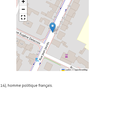
+
−
Leaflet
|
©
OpenStreetMap
914), homme politique français.