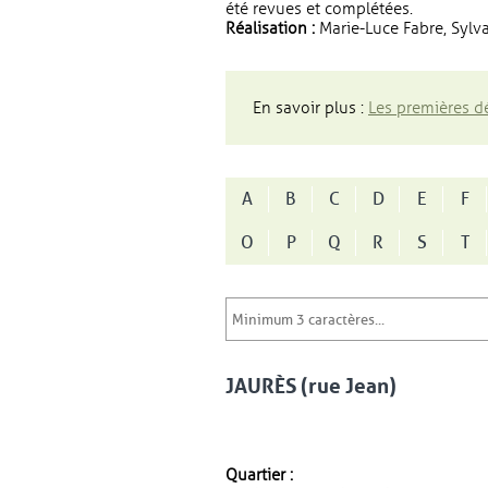
été revues et complétées.
Réalisation :
Marie-Luce Fabre, Sylva
En savoir plus :
Les premières dé
A
B
C
D
E
F
O
P
Q
R
S
T
JAURÈS (rue Jean)
Quartier :