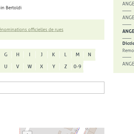
ANGE
in Bertoldi
ANGE
nominations officielles de rues
ANGE
Dicti
Remon
G
H
I
J
K
L
M
N
ANGE
U
V
W
X
Y
Z
0-9