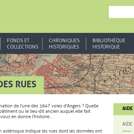
, OUVRE UNE N
FONDS ET
CHRONIQUES
BIBLIOTHÈQUE
COLLECTIONS
HISTORIQUES
HISTORIQUE
DES RUES
nation de l'une des 1647 voies d'Angers ? Quelle
AIDE
bâtiment ou le lieu-dit ancien auquel elle fait
vous en donne l'histoire...
AIDE
 astérisque indique les rues dont les données ont