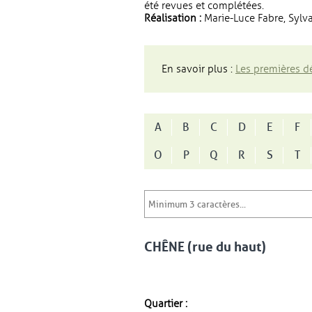
été revues et complétées.
Réalisation :
Marie-Luce Fabre, Sylva
En savoir plus :
Les premières dé
A
B
C
D
E
F
O
P
Q
R
S
T
CHÊNE (rue du haut)
Quartier :