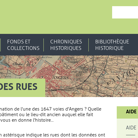
, OUVRE UNE N
FONDS ET
CHRONIQUES
BIBLIOTHÈQUE
COLLECTIONS
HISTORIQUES
HISTORIQUE
DES RUES
nation de l'une des 1647 voies d'Angers ? Quelle
AIDE
bâtiment ou le lieu-dit ancien auquel elle fait
vous en donne l'histoire...
AIDE
 astérisque indique les rues dont les données ont