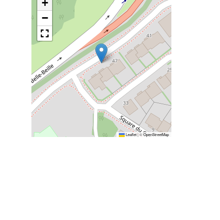
+
−
Leaflet
|
©
OpenStreetMap