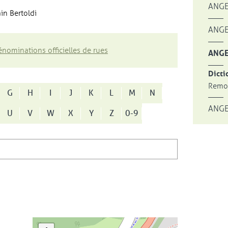
ANGE
in Bertoldi
ANGE
nominations officielles de rues
ANGE
Dicti
Remon
G
H
I
J
K
L
M
N
ANGE
U
V
W
X
Y
Z
0-9