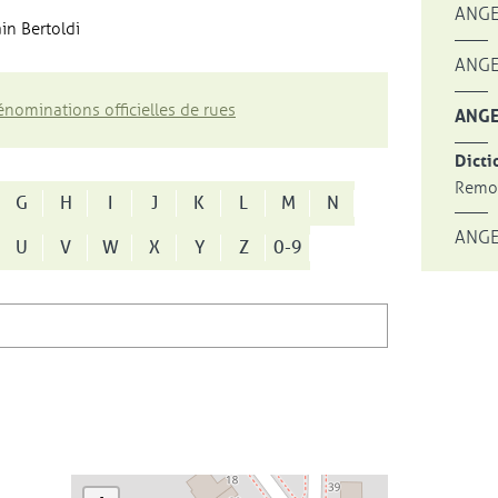
ANGE
in Bertoldi
ANGE
nominations officielles de rues
ANGE
Dicti
Remon
G
H
I
J
K
L
M
N
ANGE
U
V
W
X
Y
Z
0-9