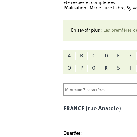
été revues et complétées.
Réalisation :
Marie-Luce Fabre, Sylva
En savoir plus :
Les premières dé
A
B
C
D
E
F
O
P
Q
R
S
T
FRANCE (rue Anatole)
Quartier :