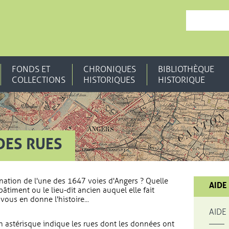
, OUVRE UNE N
FONDS ET
CHRONIQUES
BIBLIOTHÈQUE
COLLECTIONS
HISTORIQUES
HISTORIQUE
DES RUES
nation de l'une des 1647 voies d'Angers ? Quelle
AIDE
bâtiment ou le lieu-dit ancien auquel elle fait
vous en donne l'histoire...
AIDE
 astérisque indique les rues dont les données ont