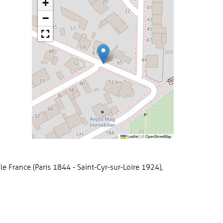
+
−
Leaflet
|
©
OpenStreetMap
le France (Paris 1844 - Saint-Cyr-sur-Loire 1924),