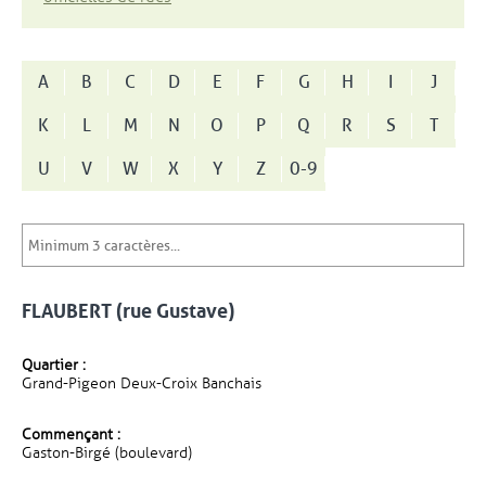
A
B
C
D
E
F
G
H
I
J
K
L
M
N
O
P
Q
R
S
T
U
V
W
X
Y
Z
0-9
FLAUBERT (rue Gustave)
Quartier :
Grand-Pigeon Deux-Croix Banchais
Commençant :
Gaston-Birgé (boulevard)