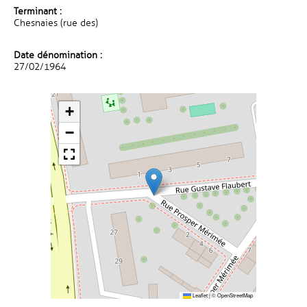
Terminant :
Chesnaies (rue des)
Date dénomination :
27/02/1964
+
−
Leaflet
|
©
OpenStreetMap