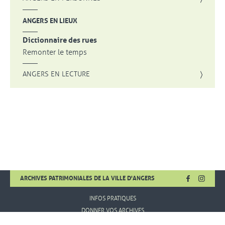
ANGERS EN LIEUX
Dictionnaire des rues
Remonter le temps
ANGERS EN LECTURE
FACEBOOK
, OUVRE UNE
INSTA
, OUVR
ARCHIVES PATRIMONIALES DE LA VILLE D'ANGERS
INFOS PRATIQUES
DONNER VOS ARCHIVES
MENTIONS LÉGALES