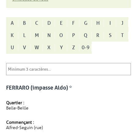
A
B
C
D
E
F
G
H
I
J
K
L
M
N
O
P
Q
R
S
T
U
V
W
X
Y
Z
0-9
FERRARO (impasse Aldo) *
Quartier :
Belle-Beille
Commençant :
Alfred-Seguin (rue)