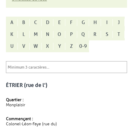
A
B
C
D
E
F
G
H
I
J
K
L
M
N
O
P
Q
R
S
T
U
V
W
X
Y
Z
0-9
ÉTRIER (rue de l')
Quartier :
Monplaisir
Commençant :
Colonel-Léon-Faye (rue du)