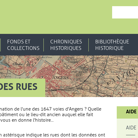
, OUVRE UNE N
FONDS ET
CHRONIQUES
BIBLIOTHÈQUE
COLLECTIONS
HISTORIQUES
HISTORIQUE
DES RUES
nation de l'une des 1647 voies d'Angers ? Quelle
AIDE
bâtiment ou le lieu-dit ancien auquel elle fait
vous en donne l'histoire...
AIDE
 astérisque indique les rues dont les données ont