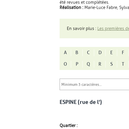
été revues et complétées.
Réalisation :
Marie-Luce Fabre, Sylva
En savoir plus :
Les premières dé
A
B
C
D
E
F
O
P
Q
R
S
T
ESPINE (rue de l')
Quartier :