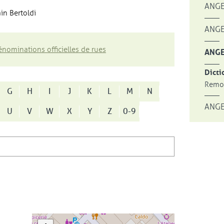
ANGE
in Bertoldi
ANGE
nominations officielles de rues
ANGE
Dicti
Remon
G
H
I
J
K
L
M
N
ANGE
U
V
W
X
Y
Z
0-9