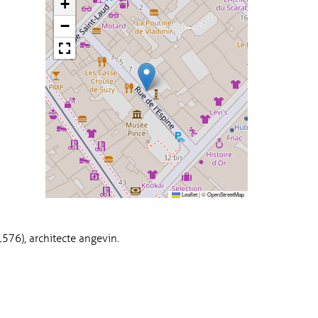
+
−
Leaflet
|
©
OpenStreetMap
576), architecte angevin.