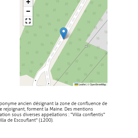
+
−
Leaflet
|
©
OpenStreetMap
toponyme ancien désignant la zone de confluence de
se rejoignant, forment la Maine. Des mentions
tion sous diverses appellations : "Villa conflentis"
illa de Escouflant" (1200).