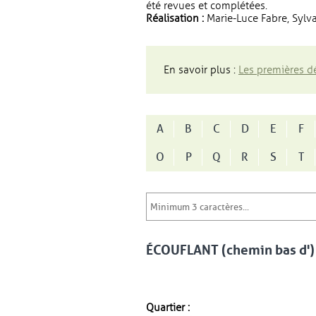
été revues et complétées.
Réalisation :
Marie-Luce Fabre, Sylva
En savoir plus :
Les premières dé
A
B
C
D
E
F
O
P
Q
R
S
T
ÉCOUFLANT (chemin bas d')
Quartier :