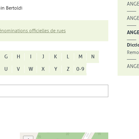
ANGE
in Bertoldi
ANGE
nominations officielles de rues
ANGE
Dicti
Remon
G
H
I
J
K
L
M
N
ANGE
U
V
W
X
Y
Z
0-9