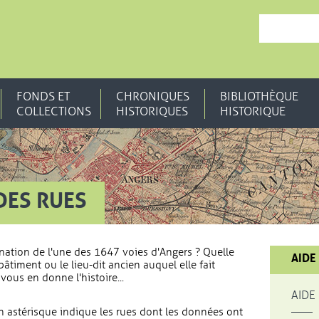
, OUVRE UNE N
FONDS ET
CHRONIQUES
BIBLIOTHÈQUE
COLLECTIONS
HISTORIQUES
HISTORIQUE
DES RUES
nation de l'une des 1647 voies d'Angers ? Quelle
AIDE
bâtiment ou le lieu-dit ancien auquel elle fait
vous en donne l'histoire...
AIDE
 astérisque indique les rues dont les données ont