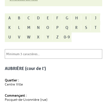
A
B
C
D
E
F
G
H
I
J
K
L
M
N
O
P
Q
R
S
T
U
V
W
X
Y
Z
0-9
AUBRIÈRE (cour de l')
Quartier :
Centre Ville
Commençant :
Pocquet-de-Livonnière (rue)