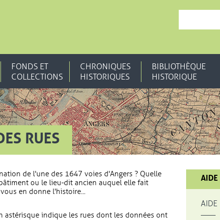
, OUVRE UNE N
FONDS ET
CHRONIQUES
BIBLIOTHÈQUE
COLLECTIONS
HISTORIQUES
HISTORIQUE
DES RUES
nation de l'une des 1647 voies d'Angers ? Quelle
AIDE
bâtiment ou le lieu-dit ancien auquel elle fait
vous en donne l'histoire...
AIDE
 astérisque indique les rues dont les données ont