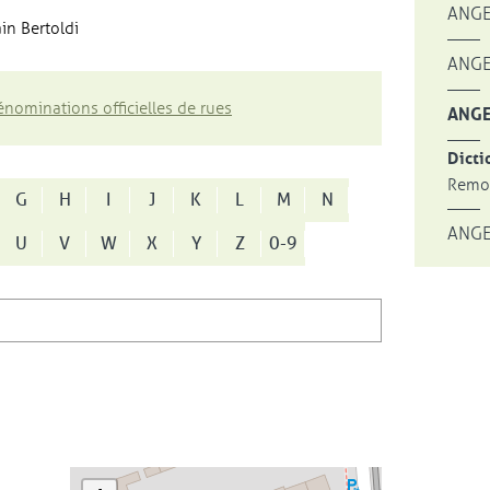
ANGE
in Bertoldi
ANGE
nominations officielles de rues
ANGE
Dicti
Remon
G
H
I
J
K
L
M
N
ANGE
U
V
W
X
Y
Z
0-9