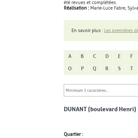
été revues et complétées.
Réalisation :
Marie-Luce Fabre, Sylva
En savoir plus :
Les premières dé
A
B
C
D
E
F
O
P
Q
R
S
T
DUNANT (boulevard Henri)
Quartier :