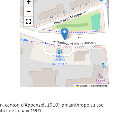
+
−
Leaflet
|
©
OpenStreetMap
, canton d'Appenzell 1910), philanthrope suisse,
obel de la paix 1901.