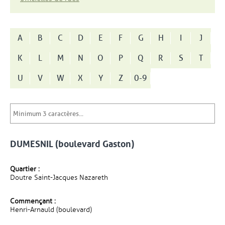
A
B
C
D
E
F
G
H
I
J
K
L
M
N
O
P
Q
R
S
T
U
V
W
X
Y
Z
0-9
DUMESNIL (boulevard Gaston)
Quartier :
Doutre Saint-Jacques Nazareth
Commençant :
Henri-Arnauld (boulevard)