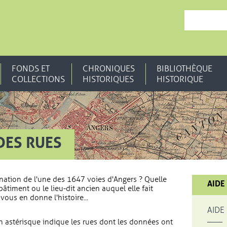
, OUVRE UNE N
FONDS ET
CHRONIQUES
BIBLIOTHÈQUE
COLLECTIONS
HISTORIQUES
HISTORIQUE
DES RUES
nation de l'une des 1647 voies d'Angers ? Quelle
AIDE
bâtiment ou le lieu-dit ancien auquel elle fait
vous en donne l'histoire...
AIDE
 astérisque indique les rues dont les données ont