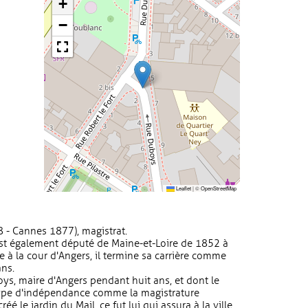
+
−
Leaflet
|
©
OpenStreetMap
 - Cannes 1877), magistrat.
est également député de Maine-et-Loire de 1852 à
 la cour d'Angers, il termine sa carrière comme
ans.
oys, maire d'Angers pendant huit ans, et dont le
type d'indépendance comme la magistrature
éé le jardin du Mail, ce fut lui qui assura à la ville