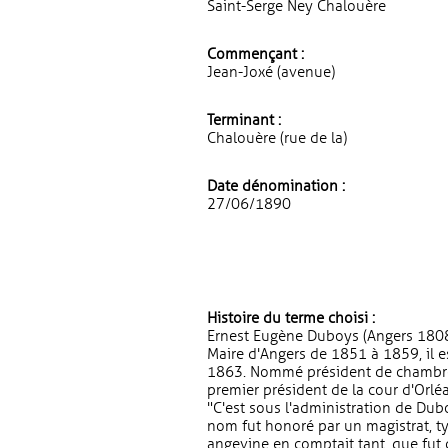
Saint-Serge Ney Chalouère
Commençant :
Jean-Joxé (avenue)
Terminant :
Chalouère (rue de la)
Date dénomination :
27/06/1890
Histoire du terme choisi :
Ernest Eugène Duboys (Angers 1808
Maire d'Angers de 1851 à 1859, il 
1863. Nommé président de chambre à
premier président de la cour d'Orlé
"C'est sous l'administration de Dub
nom fut honoré par un magistrat, 
angevine en comptait tant, que fut cr