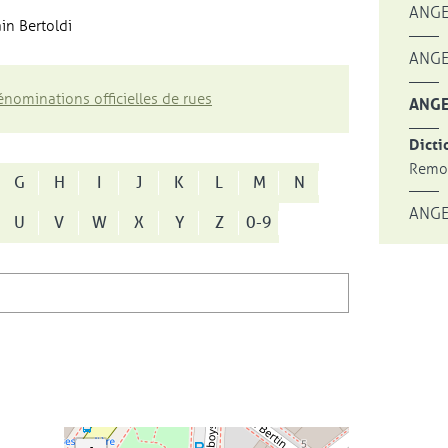
ANGE
in Bertoldi
ANGE
nominations officielles de rues
ANGE
Dicti
Remon
G
H
I
J
K
L
M
N
ANGE
U
V
W
X
Y
Z
0-9