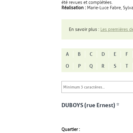
été revues et complétées.
Réalisation :
Marie-Luce Fabre, Sylva
En savoir plus :
Les premières dé
A
B
C
D
E
F
O
P
Q
R
S
T
DUBOYS (rue Ernest) *
Quartier :