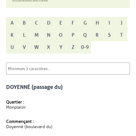
A
B
C
D
E
F
G
H
I
J
K
L
M
N
O
P
Q
R
S
T
U
V
W
X
Y
Z
0-9
DOYENNÉ (passage du)
Quartier :
Monplaisir
Commençant :
Doyenné (boulevard du)