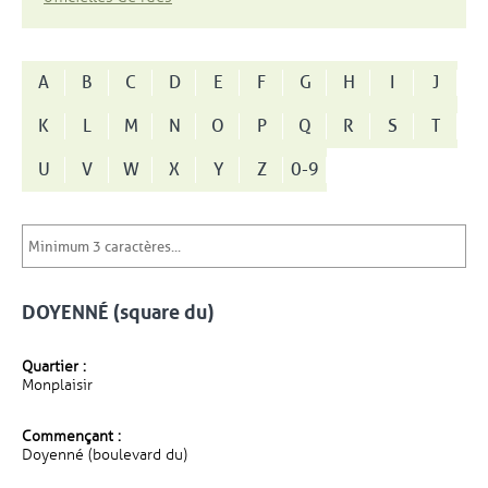
A
B
C
D
E
F
G
H
I
J
K
L
M
N
O
P
Q
R
S
T
U
V
W
X
Y
Z
0-9
DOYENNÉ (square du)
Quartier :
Monplaisir
Commençant :
Doyenné (boulevard du)