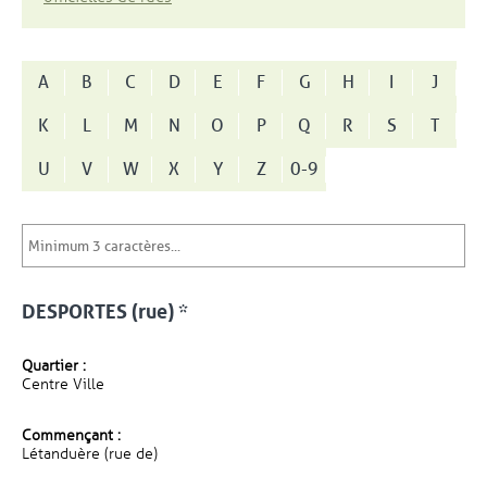
A
B
C
D
E
F
G
H
I
J
K
L
M
N
O
P
Q
R
S
T
U
V
W
X
Y
Z
0-9
DESPORTES (rue) *
Quartier :
Centre Ville
Commençant :
Létanduère (rue de)