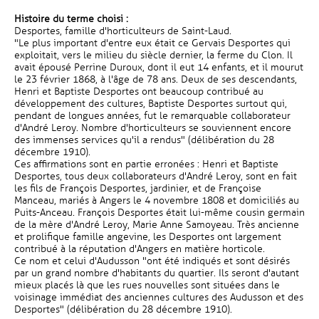
Histoire du terme choisi :
Desportes, famille d'horticulteurs de Saint-Laud.
"Le plus important d'entre eux était ce Gervais Desportes qui
exploitait, vers le milieu du siècle dernier, la ferme du Clon. Il
avait épousé Perrine Duroux, dont il eut 14 enfants, et il mourut
le 23 février 1868, à l'âge de 78 ans. Deux de ses descendants,
Henri et Baptiste Desportes ont beaucoup contribué au
développement des cultures, Baptiste Desportes surtout qui,
pendant de longues années, fut le remarquable collaborateur
d'André Leroy. Nombre d'horticulteurs se souviennent encore
des immenses services qu'il a rendus" (délibération du 28
décembre 1910).
Ces affirmations sont en partie erronées : Henri et Baptiste
Desportes, tous deux collaborateurs d'André Leroy, sont en fait
les fils de François Desportes, jardinier, et de Françoise
Manceau, mariés à Angers le 4 novembre 1808 et domiciliés au
Puits-Anceau. François Desportes était lui-même cousin germain
de la mère d'André Leroy, Marie Anne Samoyeau. Très ancienne
et prolifique famille angevine, les Desportes ont largement
contribué à la réputation d'Angers en matière horticole.
Ce nom et celui d'Audusson "ont été indiqués et sont désirés
par un grand nombre d'habitants du quartier. Ils seront d'autant
mieux placés là que les rues nouvelles sont situées dans le
voisinage immédiat des anciennes cultures des Audusson et des
Desportes" (délibération du 28 décembre 1910).