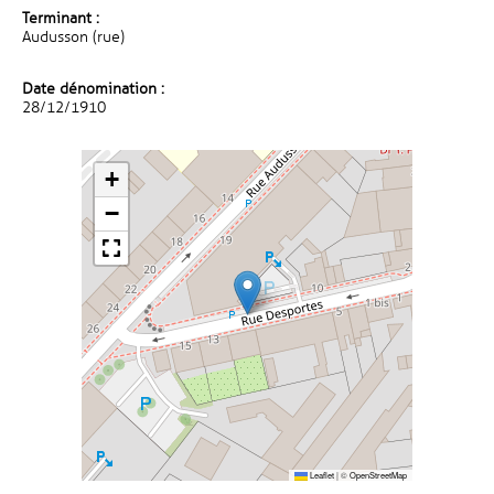
Terminant :
Audusson (rue)
Date dénomination :
28/12/1910
+
−
Leaflet
|
©
OpenStreetMap