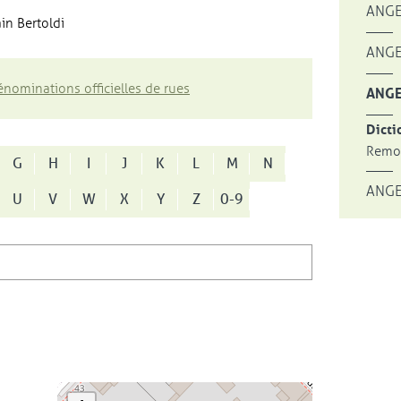
ANGE
in Bertoldi
ANGE
nominations officielles de rues
ANGE
Dicti
Remon
G
H
I
J
K
L
M
N
ANGE
U
V
W
X
Y
Z
0-9