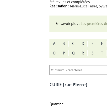
été revues et complétées.
Réalisation :
Marie-Luce Fabre, Sylva
En savoir plus :
Les premières dé
A
B
C
D
E
F
O
P
Q
R
S
T
CURIE (rue Pierre)
Quartier :