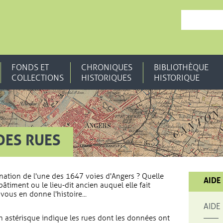
, OUVRE UNE N
FONDS ET
CHRONIQUES
BIBLIOTHÈQUE
COLLECTIONS
HISTORIQUES
HISTORIQUE
DES RUES
nation de l'une des 1647 voies d'Angers ? Quelle
AIDE
bâtiment ou le lieu-dit ancien auquel elle fait
vous en donne l'histoire...
AIDE
 astérisque indique les rues dont les données ont