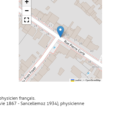
+
−
Leaflet
|
©
OpenStreetMap
hysicien français.
vie 1867 - Sancellemoz 1934), physicienne