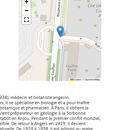
+
−
Leaflet
|
©
OpenStreetMap
38), médecin et botaniste angevin.
, il se spécialise en biologie et a pour maître
tanique et pharmacien. A Paris, il obtient la
evient préparateur en géologie à la Sorbonne.
tablit en Anjou. Pendant le premier conflit mondial,
erbie. De retour à Angers en 1919, il devient
turelle. De 1929 à 1938, il est adjoint au maire,