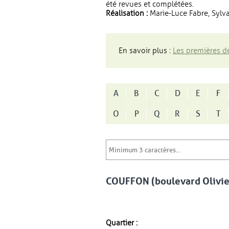
été revues et complétées.
Réalisation :
Marie-Luce Fabre, Sylva
En savoir plus :
Les premières dé
A
B
C
D
E
F
O
P
Q
R
S
T
COUFFON (boulevard Olivie
Quartier :