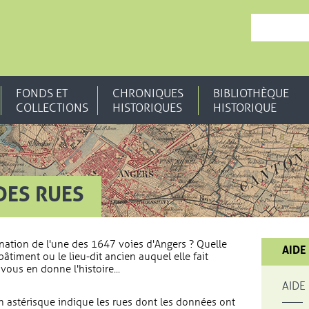
, OUVRE UNE N
FONDS ET
CHRONIQUES
BIBLIOTHÈQUE
COLLECTIONS
HISTORIQUES
HISTORIQUE
DES RUES
nation de l'une des 1647 voies d'Angers ? Quelle
AIDE
bâtiment ou le lieu-dit ancien auquel elle fait
vous en donne l'histoire...
AIDE
 astérisque indique les rues dont les données ont