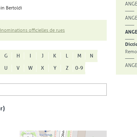
ANGE
in Bertoldi
ANGE
nominations officielles de rues
ANGE
Dicti
Remon
G
H
I
J
K
L
M
N
ANGE
U
V
W
X
Y
Z
0-9
r)