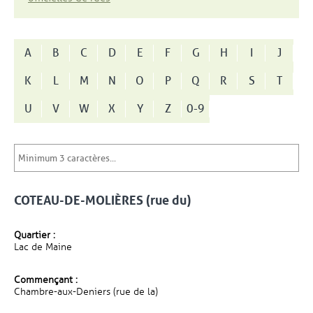
A
B
C
D
E
F
G
H
I
J
K
L
M
N
O
P
Q
R
S
T
U
V
W
X
Y
Z
0-9
COTEAU-DE-MOLIÈRES (rue du)
Quartier :
Lac de Maine
Commençant :
Chambre-aux-Deniers (rue de la)