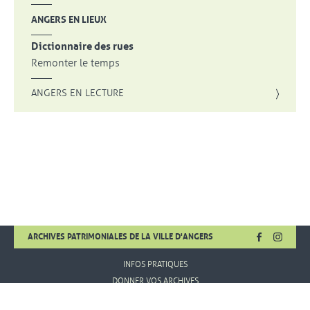
ANGERS EN LIEUX
Dictionnaire des rues
Remonter le temps
ANGERS EN LECTURE
FACEBOOK
, OUVRE UNE
INSTA
, OUVR
ARCHIVES PATRIMONIALES DE LA VILLE D'ANGERS
INFOS PRATIQUES
DONNER VOS ARCHIVES
MENTIONS LÉGALES