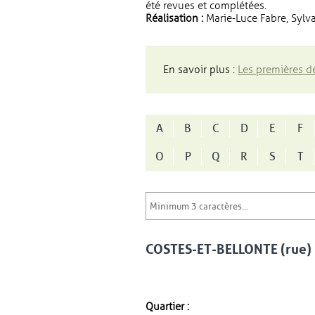
été revues et complétées.
Réalisation :
Marie-Luce Fabre, Sylva
En savoir plus :
Les premières dé
A
B
C
D
E
F
O
P
Q
R
S
T
COSTES-ET-BELLONTE (rue)
Quartier :