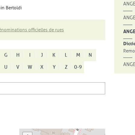
ANGE
in Bertoldi
ANGE
nominations officielles de rues
ANGE
Dicti
Remon
G
H
I
J
K
L
M
N
ANGE
U
V
W
X
Y
Z
0-9