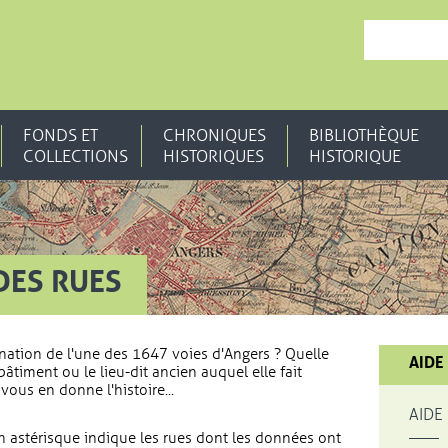
, OUVRE UNE N
FONDS ET
CHRONIQUES
BIBLIOTHÈQUE
COLLECTIONS
HISTORIQUES
HISTORIQUE
DES RUES
nation de l'une des 1647 voies d'Angers ? Quelle
AIDE
bâtiment ou le lieu-dit ancien auquel elle fait
vous en donne l'histoire...
AIDE
 astérisque indique les rues dont les données ont