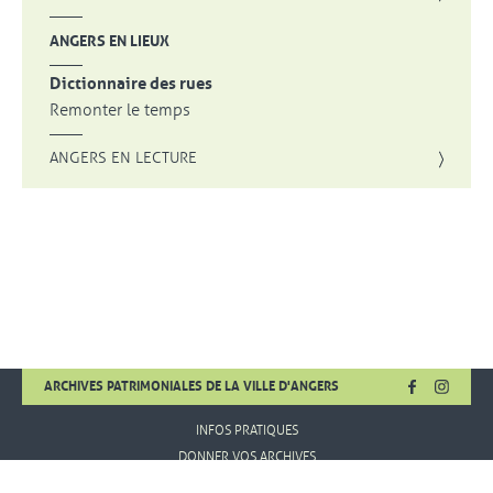
ANGERS EN LIEUX
Dictionnaire des rues
Remonter le temps
ANGERS EN LECTURE
FACEBOOK
, OUVRE UNE
INSTA
, OUVR
ARCHIVES PATRIMONIALES DE LA VILLE D'ANGERS
INFOS PRATIQUES
DONNER VOS ARCHIVES
MENTIONS LÉGALES