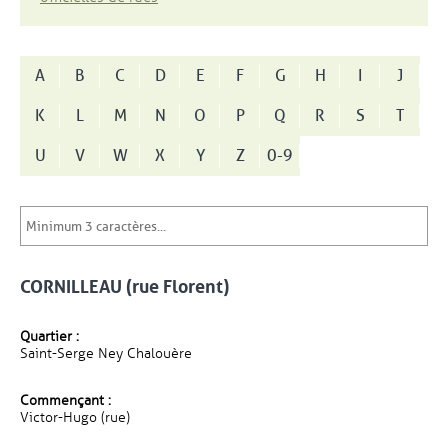
A
B
C
D
E
F
G
H
I
J
K
L
M
N
O
P
Q
R
S
T
U
V
W
X
Y
Z
0-9
CORNILLEAU (rue Florent)
Quartier :
Saint-Serge Ney Chalouère
Commençant :
Victor-Hugo (rue)