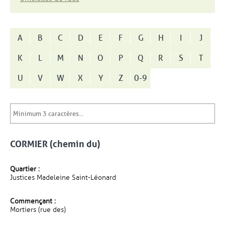
A
B
C
D
E
F
G
H
I
J
K
L
M
N
O
P
Q
R
S
T
U
V
W
X
Y
Z
0-9
CORMIER (chemin du)
Quartier :
Justices Madeleine Saint-Léonard
Commençant :
Mortiers (rue des)