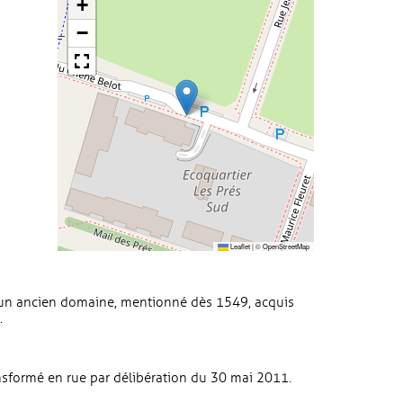
+
−
Leaflet
|
©
OpenStreetMap
d'un ancien domaine, mentionné dès 1549, acquis
.
sformé en rue par délibération du 30 mai 2011.