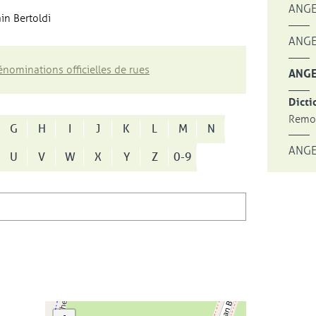
ANGE
in Bertoldi
ANGE
nominations officielles de rues
ANGE
Dicti
Remon
G
H
I
J
K
L
M
N
ANGE
U
V
W
X
Y
Z
0-9