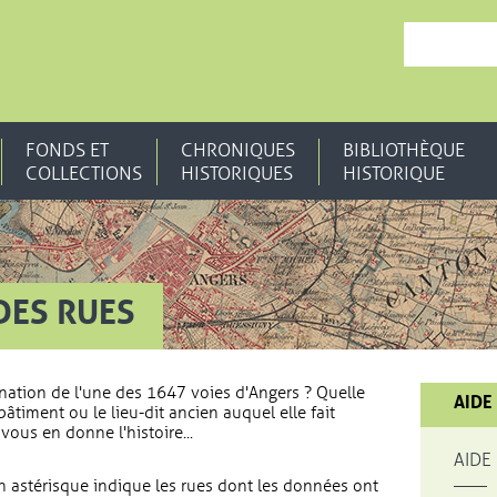
, OUVRE UNE N
FONDS ET
CHRONIQUES
BIBLIOTHÈQUE
COLLECTIONS
HISTORIQUES
HISTORIQUE
DES RUES
nation de l'une des 1647 voies d'Angers ? Quelle
AIDE
bâtiment ou le lieu-dit ancien auquel elle fait
vous en donne l'histoire...
AIDE
 astérisque indique les rues dont les données ont