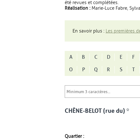
été revues et complétées.
Réalisation :
Marie-Luce Fabre, Sylva
En savoir plus :
Les premières dé
A
B
C
D
E
F
O
P
Q
R
S
T
CHÊNE-BELOT (rue du) *
Quartier :