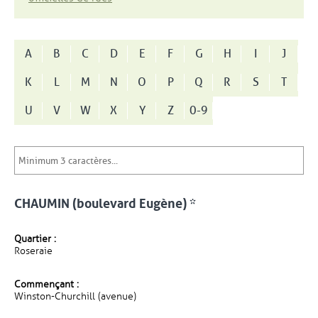
A
B
C
D
E
F
G
H
I
J
K
L
M
N
O
P
Q
R
S
T
U
V
W
X
Y
Z
0-9
CHAUMIN (boulevard Eugène) *
Quartier :
Roseraie
Commençant :
Winston-Churchill (avenue)