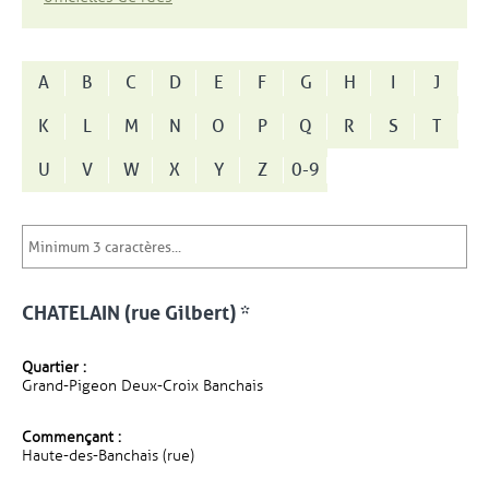
A
B
C
D
E
F
G
H
I
J
K
L
M
N
O
P
Q
R
S
T
U
V
W
X
Y
Z
0-9
CHATELAIN (rue Gilbert) *
Quartier :
Grand-Pigeon Deux-Croix Banchais
Commençant :
Haute-des-Banchais (rue)