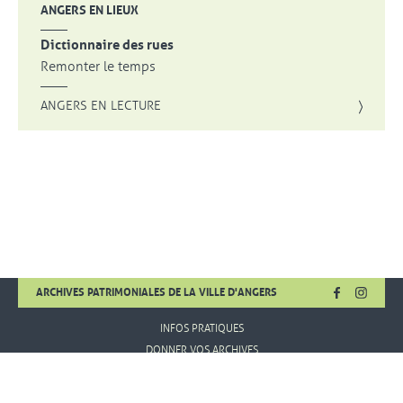
ANGERS EN LIEUX
Dictionnaire des rues
Remonter le temps
ANGERS EN LECTURE
FACEBOOK
, OUVRE UNE
INSTA
, OUVR
ARCHIVES PATRIMONIALES DE LA VILLE D'ANGERS
INFOS PRATIQUES
DONNER VOS ARCHIVES
MENTIONS LÉGALES
CONDITIONS D'UTILISATION