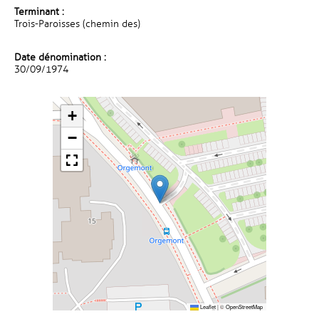
Terminant :
Trois-Paroisses (chemin des)
Date dénomination :
30/09/1974
+
−
Leaflet
|
©
OpenStreetMap