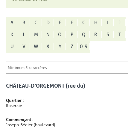
A
B
C
D
E
F
G
H
I
J
K
L
M
N
O
P
Q
R
S
T
U
V
W
X
Y
Z
0-9
CHÂTEAU-D'ORGEMONT (rue du)
Quartier :
Roseraie
Commençant :
Joseph-Bédier (boulevard)