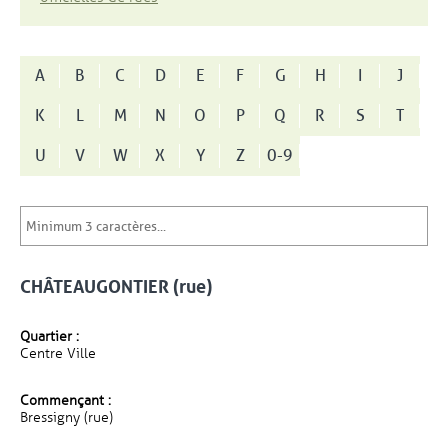
A
B
C
D
E
F
G
H
I
J
K
L
M
N
O
P
Q
R
S
T
U
V
W
X
Y
Z
0-9
CHÂTEAUGONTIER (rue)
Quartier :
Centre Ville
Commençant :
Bressigny (rue)