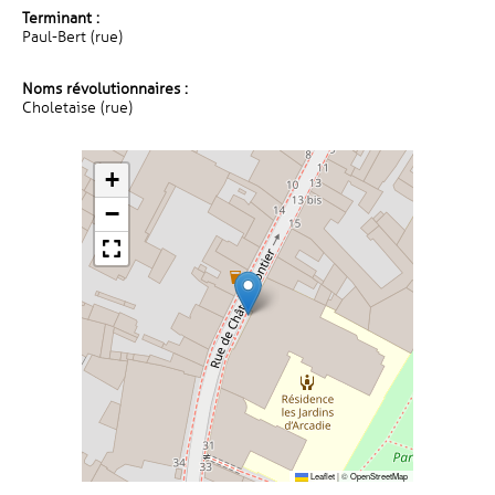
Terminant :
Paul-Bert (rue)
Noms révolutionnaires :
Choletaise (rue)
+
−
Leaflet
|
©
OpenStreetMap