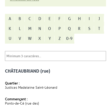
A
B
C
D
E
F
G
H
I
J
K
L
M
N
O
P
Q
R
S
T
U
V
W
X
Y
Z
0-9
CHÂTEAUBRIAND (rue)
Quartier :
Justices Madeleine Saint-Léonard
Commençant :
Ponts-de-Cé (rue des)