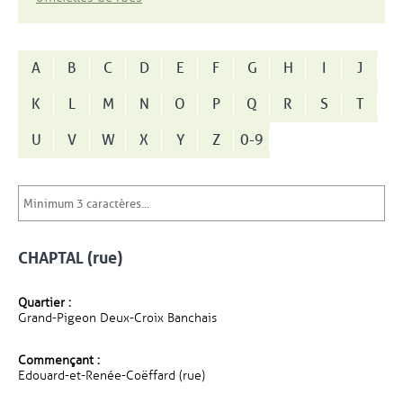
A
B
C
D
E
F
G
H
I
J
K
L
M
N
O
P
Q
R
S
T
U
V
W
X
Y
Z
0-9
CHAPTAL (rue)
Quartier :
Grand-Pigeon Deux-Croix Banchais
Commençant :
Edouard-et-Renée-Coëffard (rue)