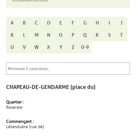
A
B
C
D
E
F
G
H
I
J
K
L
M
N
O
P
Q
R
S
T
U
V
W
X
Y
Z
0-9
CHAPEAU-DE-GENDARME (place du)
Quartier :
Roseraie
Commençant :
Létanduère (rue de)