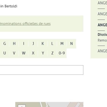
ANGE
in Bertoldi
ANGE
nominations officielles de rues
ANGE
Dicti
Remon
G
H
I
J
K
L
M
N
ANGE
U
V
W
X
Y
Z
0-9