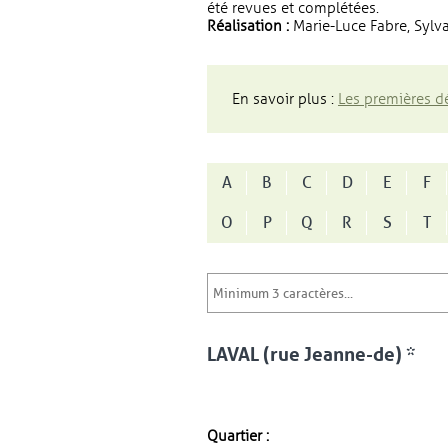
été revues et complétées.
Réalisation :
Marie-Luce Fabre, Sylva
En savoir plus :
Les premières dé
A
B
C
D
E
F
O
P
Q
R
S
T
LAVAL (rue Jeanne-de) *
Quartier :