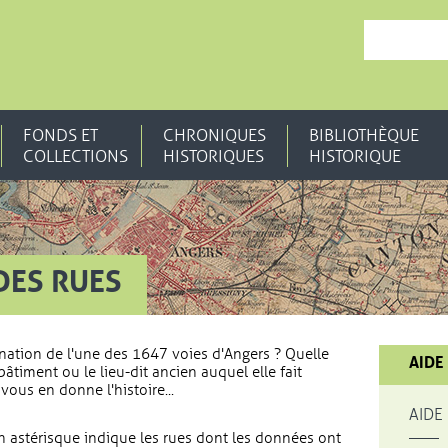
, OUVRE UNE N
FONDS ET
CHRONIQUES
BIBLIOTHÈQUE
COLLECTIONS
HISTORIQUES
HISTORIQUE
DES RUES
nation de l'une des 1647 voies d'Angers ? Quelle
AIDE
bâtiment ou le lieu-dit ancien auquel elle fait
vous en donne l'histoire...
AIDE
 astérisque indique les rues dont les données ont