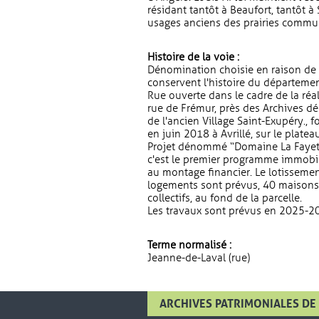
résidant tantôt à Beaufort, tantôt à
usages anciens des prairies commu
Histoire de la voie :
Dénomination choisie en raison de 
conservent l'histoire du départemen
Rue ouverte dans le cadre de la réal
rue de Frémur, près des Archives dé
de l'ancien Village Saint-Exupéry., 
en juin 2018 à Avrillé, sur le plate
Projet dénommé “Domaine La Fayette”
c'est le premier programme immobili
au montage financier. Le lotissemen
logements sont prévus, 40 maisons 
collectifs, au fond de la parcelle.
Les travaux sont prévus en 2025-2
Terme normalisé :
Jeanne-de-Laval (rue)
ARCHIVES PATRIMONIALES DE 