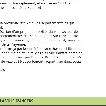
 Saumur. Par règlement, elle a fixé en 1471 les
nes du comté de Beaufort.
la proximité des Archives départementales qui
t.
isation d'un projet immobilier dans le secteur de la
partementales de Maine-et-Loire, sur l'ancien site
foyer de l'enfance géré par le département, transféré
au de la Mayenne.
, conçu par la société Nacarat, basée à Lille, dont
er en Maine-et-Loire. Angers Loire Habitat participe
t a été dessiné par l'agence Brunet Architectes : 56
de ville et 16 appartements répartis en deux petits
026.
LA VILLE D'ANGERS