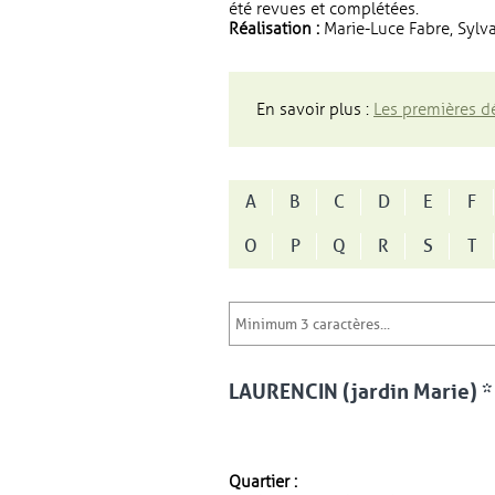
été revues et complétées.
Réalisation :
Marie-Luce Fabre, Sylva
En savoir plus :
Les premières dé
A
B
C
D
E
F
O
P
Q
R
S
T
LAURENCIN (jardin Marie) *
Quartier :