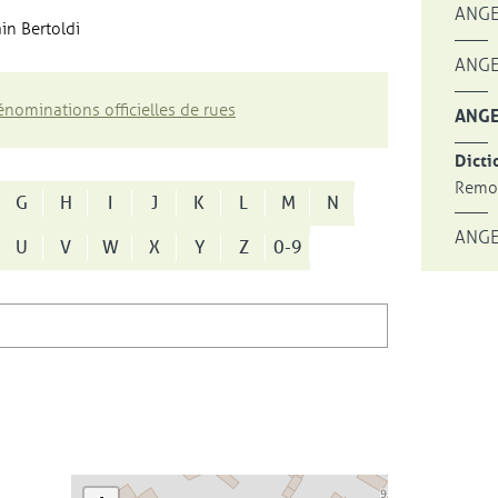
ANGE
in Bertoldi
ANGE
nominations officielles de rues
ANGE
Dicti
Remon
G
H
I
J
K
L
M
N
ANGE
U
V
W
X
Y
Z
0-9