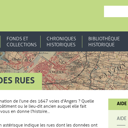
, OUVRE UNE N
FONDS ET
CHRONIQUES
BIBLIOTHÈQUE
COLLECTIONS
HISTORIQUES
HISTORIQUE
DES RUES
nation de l'une des 1647 voies d'Angers ? Quelle
AIDE
bâtiment ou le lieu-dit ancien auquel elle fait
vous en donne l'histoire...
AIDE
 astérisque indique les rues dont les données ont