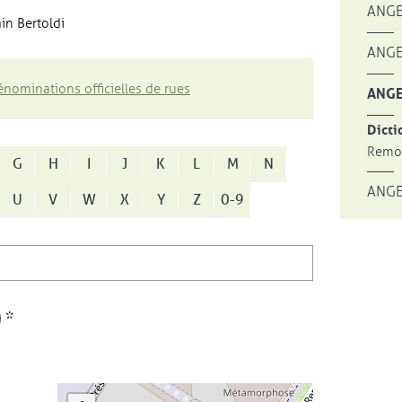
ANGE
in Bertoldi
ANGE
nominations officielles de rues
ANGE
Dicti
Remon
G
H
I
J
K
L
M
N
ANGE
U
V
W
X
Y
Z
0-9
 *