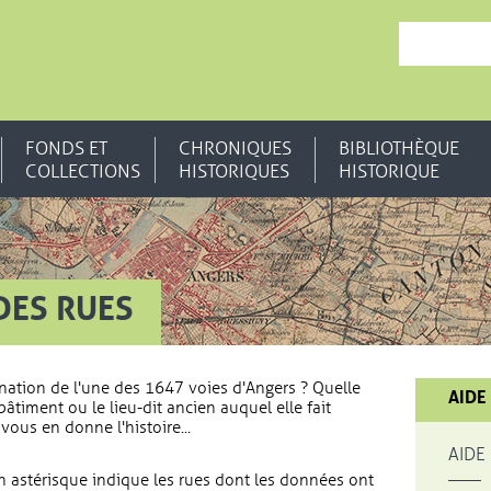
, OUVRE UNE N
FONDS ET
CHRONIQUES
BIBLIOTHÈQUE
COLLECTIONS
HISTORIQUES
HISTORIQUE
DES RUES
nation de l'une des 1647 voies d'Angers ? Quelle
AIDE
bâtiment ou le lieu-dit ancien auquel elle fait
vous en donne l'histoire...
AIDE
 astérisque indique les rues dont les données ont