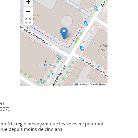
+
−
Leaflet
|
©
OpenStreetMap
).
007).
n à la règle prévoyant que les voies ne pourront
rue depuis moins de cinq ans.