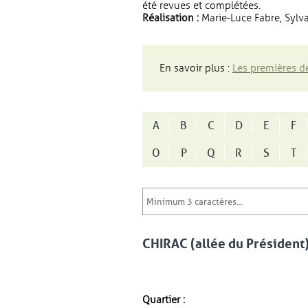
été revues et complétées.
Réalisation :
Marie-Luce Fabre, Sylva
En savoir plus :
Les premières dé
A
B
C
D
E
F
O
P
Q
R
S
T
CHIRAC (allée du Président)
Quartier :