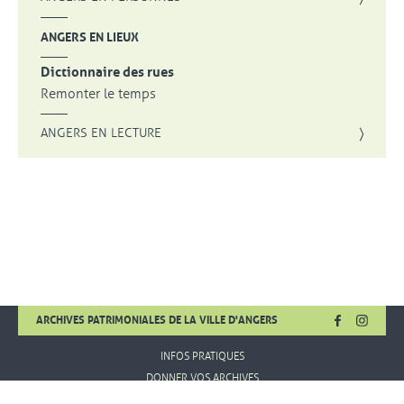
ANGERS EN LIEUX
Dictionnaire des rues
Remonter le temps
ANGERS EN LECTURE
FACEBOOK
, OUVRE UNE
INSTA
, OUVR
ARCHIVES PATRIMONIALES DE LA VILLE D'ANGERS
INFOS PRATIQUES
DONNER VOS ARCHIVES
MENTIONS LÉGALES