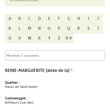
A
B
C
D
E
F
G
H
I
J
K
L
M
N
O
P
Q
R
S
T
U
V
W
X
Y
Z
0-9
REINE-MARGUERITE (allée de la) *
Quartier :
Hauts de Saint-Aubin
Commençant :
Artilleurs (rue des)