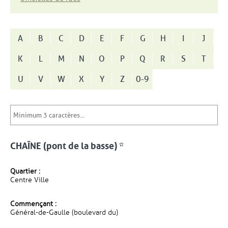
A
B
C
D
E
F
G
H
I
J
K
L
M
N
O
P
Q
R
S
T
U
V
W
X
Y
Z
0-9
CHAÎNE (pont de la basse) *
Quartier :
Centre Ville
Commençant :
Général-de-Gaulle (boulevard du)