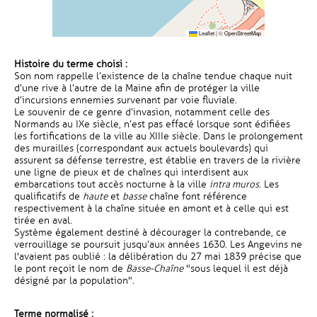
Leaflet
|
©
OpenStreetMap
Histoire du terme choisi :
Son nom rappelle l’existence de la chaîne tendue chaque nuit
d’une rive à l’autre de la Maine afin de protéger la ville
d’incursions ennemies survenant par voie fluviale.
Le souvenir de ce genre d’invasion, notamment celle des
Normands au IXe siècle, n’est pas effacé lorsque sont édifiées
les fortifications de la ville au XIIIe siècle. Dans le prolongement
des murailles (correspondant aux actuels boulevards) qui
assurent sa défense terrestre, est établie en travers de la rivière
une ligne de pieux et de chaînes qui interdisent aux
embarcations tout accès nocturne à la ville
intra muros
. Les
qualificatifs de
haute
et
basse
chaîne font référence
respectivement à la chaîne située en amont et à celle qui est
tirée en aval.
Système également destiné à décourager la contrebande, ce
verrouillage se poursuit jusqu’aux années 1630. Les Angevins ne
l'avaient pas oublié : la délibération du 27 mai 1839 précise que
le pont reçoit le nom de
Basse-Chaîne
"sous lequel il est déjà
désigné par la population".
Terme normalisé :