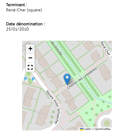
Terminant :
René-Char (square)
Date dénomination :
25/01/2010
+
−
Leaflet
|
©
OpenStreetMap