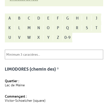
A
B
C
D
E
F
G
H
I
J
K
L
M
N
O
P
Q
R
S
T
U
V
W
X
Y
Z
0-9
LIMODORES (chemin des) *
Quartier :
Lac de Maine
Commençant :
Victor-Schoelcher (square)