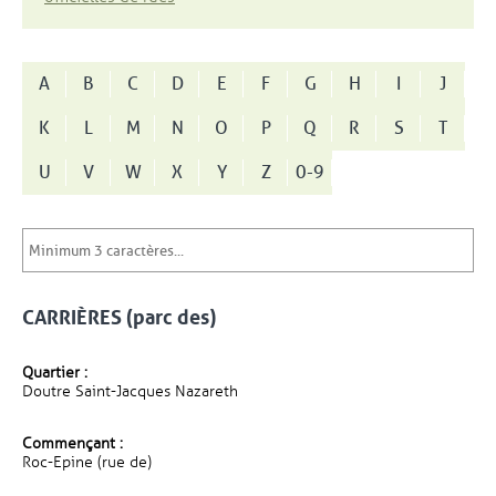
A
B
C
D
E
F
G
H
I
J
K
L
M
N
O
P
Q
R
S
T
U
V
W
X
Y
Z
0-9
CARRIÈRES (parc des)
Quartier :
Doutre Saint-Jacques Nazareth
Commençant :
Roc-Epine (rue de)