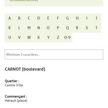
A
B
C
D
E
F
G
H
I
J
K
L
M
N
O
P
Q
R
S
T
U
V
W
X
Y
Z
0-9
CARNOT (boulevard)
Quartier :
Centre Ville
Commençant :
Hérault (place)