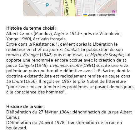
Leaflet
|
©
OpenStreetMap
Histoire du terme choisi :
Albert Camus (Mondovi, Algérie 1913 - près de Villeblevin,
Yonne 1960), écrivain français.
Entré dans la Résistance, il devient après la Libération le
rédacteur en chef du journal
Combat.
La publication de son
roman
L'Étranger
(1942) puis d'un essai,
Le Mythe de Sisyphe
, lui
apporte une renommée encore accrue avec la création de sa
pièce
Caligula
(1945).
L'Homme révolté
(1951) suscite une vive
polémique puis une brouille définitive avec J.-P. Sartre, dont la
doctrine existentialiste est radicalement remise en cause dans
La Chute
(1956). Il reçoit en 1957 le prix Nobel de littérature
"pour avoir mis en lumière les problèmes se posant de nos jours
à la conscience des hommes".
Histoire de la voie :
Délibération du 27 février 1964 : dénomination de la rue Albert-
Camus.
Délibération du 24 avril 1978 : transformation de la rue en
boulevard.