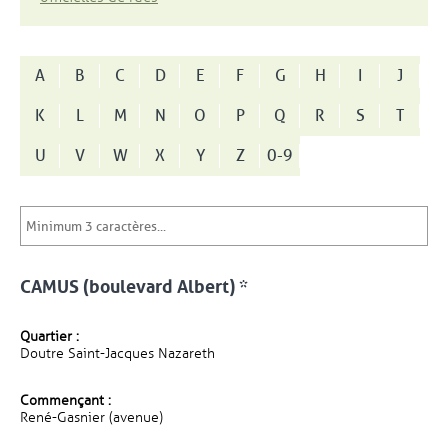
A
B
C
D
E
F
G
H
I
J
K
L
M
N
O
P
Q
R
S
T
U
V
W
X
Y
Z
0-9
CAMUS (boulevard Albert) *
Quartier :
Doutre Saint-Jacques Nazareth
Commençant :
René-Gasnier (avenue)