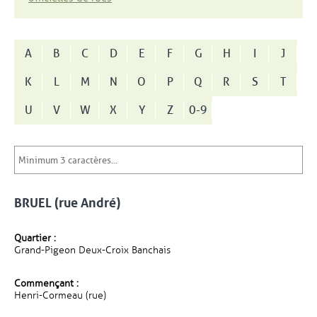
A
B
C
D
E
F
G
H
I
J
K
L
M
N
O
P
Q
R
S
T
U
V
W
X
Y
Z
0-9
BRUEL (rue André)
Quartier :
Grand-Pigeon Deux-Croix Banchais
Commençant :
Henri-Cormeau (rue)