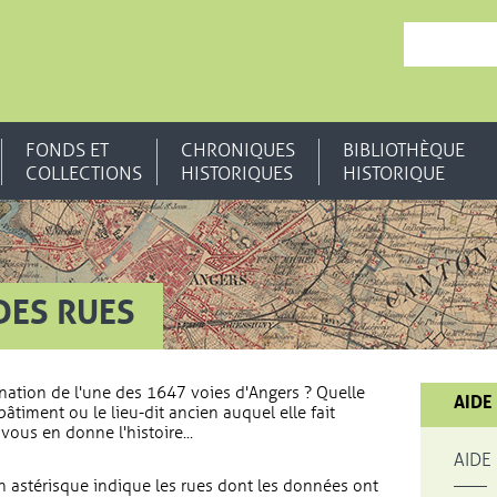
, OUVRE UNE N
FONDS ET
CHRONIQUES
BIBLIOTHÈQUE
COLLECTIONS
HISTORIQUES
HISTORIQUE
DES RUES
nation de l'une des 1647 voies d'Angers ? Quelle
AIDE
bâtiment ou le lieu-dit ancien auquel elle fait
vous en donne l'histoire...
AIDE
 astérisque indique les rues dont les données ont