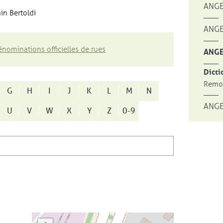
ANGE
in Bertoldi
ANGE
nominations officielles de rues
ANGE
Dicti
Remon
G
H
I
J
K
L
M
N
ANGE
U
V
W
X
Y
Z
0-9