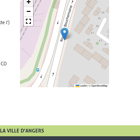
+
−
e l')
 CD
Leaflet
|
©
OpenStreetMap
LA VILLE D'ANGERS