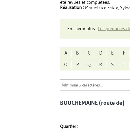
été revues et complétées.
Réalisation :
Marie-Luce Fabre, Sylva
En savoir plus :
Les premières dé
A
B
C
D
E
F
O
P
Q
R
S
T
BOUCHEMAINE (route de)
Quartier :