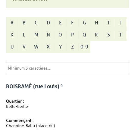
A
B
C
D
E
F
G
H
I
J
K
L
M
N
O
P
Q
R
S
T
U
V
W
X
Y
Z
0-9
BOISRAMÉ (rue Louis) *
Quartier :
Belle-Beille
Commençant :
Chanoine-Ballu (place du)