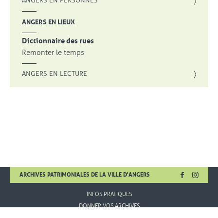
ANGERS EN PERSONNES
ANGERS EN LIEUX
Dictionnaire des rues
Remonter le temps
ANGERS EN LECTURE
FACEBOOK
, OUVRE UNE
INSTA
, OUVR
ARCHIVES PATRIMONIALES DE LA VILLE D'ANGERS
INFOS PRATIQUES
DONNER VOS ARCHIVES
MENTIONS LÉGALES