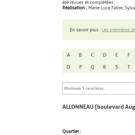
été revues et complétées.
Réalisation :
Marie-Luce Fabre, Sylva
En savoir plus :
Les premières dé
A
B
C
D
E
F
O
P
Q
R
S
T
ALLONNEAU (boulevard Aug
Quartier :