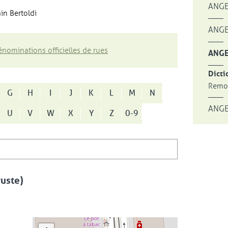
ANGE
in Bertoldi
ANGE
nominations officielles de rues
ANGE
Dicti
Remon
G
H
I
J
K
L
M
N
ANGE
U
V
W
X
Y
Z
0-9
uste)