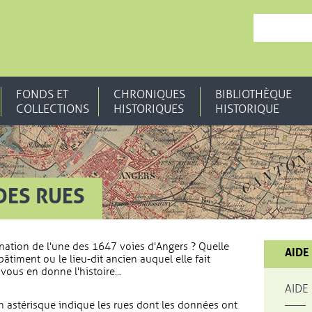
, OUVRE UNE N
FONDS ET
CHRONIQUES
BIBLIOTHÈQUE
COLLECTIONS
HISTORIQUES
HISTORIQUE
DES RUES
nation de l'une des 1647 voies d'Angers ? Quelle
AIDE
bâtiment ou le lieu-dit ancien auquel elle fait
vous en donne l'histoire...
AIDE
 astérisque indique les rues dont les données ont