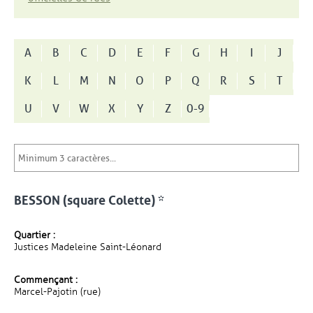
A
B
C
D
E
F
G
H
I
J
K
L
M
N
O
P
Q
R
S
T
U
V
W
X
Y
Z
0-9
BESSON (square Colette) *
Quartier :
Justices Madeleine Saint-Léonard
Commençant :
Marcel-Pajotin (rue)