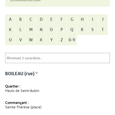
A
B
C
D
E
F
G
H
I
J
K
L
M
N
O
P
Q
R
S
T
U
V
W
X
Y
Z
0-9
BOILEAU (rue) *
Quartier :
Hauts de Saint-Aubin
Commençant :
Sainte-Thérèse (place)