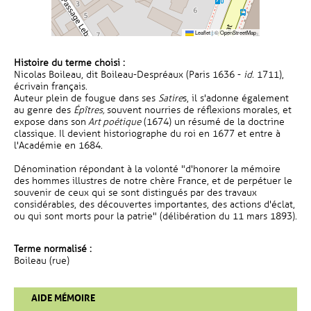
Leaflet
|
©
OpenStreetMap
Histoire du terme choisi :
Nicolas Boileau, dit Boileau-Despréaux (Paris 1636 -
id.
1711),
écrivain français.
Auteur plein de fougue dans ses
Satire
s, il s'adonne également
au genre des
Épîtres,
souvent nourries de réflexions morales, et
expose dans son
Art poétique
(1674) un résumé de la doctrine
classique. Il devient historiographe du roi en 1677 et entre à
l'Académie en 1684.
Dénomination répondant à la volonté "d'honorer la mémoire
des hommes illustres de notre chère France, et de perpétuer le
souvenir de ceux qui se sont distingués par des travaux
considérables, des découvertes importantes, des actions d'éclat,
ou qui sont morts pour la patrie" (délibération du 11 mars 1893).
Terme normalisé :
Boileau (rue)
AIDE MÉMOIRE