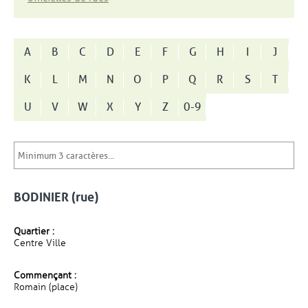
A
B
C
D
E
F
G
H
I
J
K
L
M
N
O
P
Q
R
S
T
U
V
W
X
Y
Z
0-9
BODINIER (rue)
Quartier :
Centre Ville
Commençant :
Romain (place)