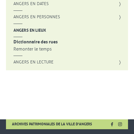
ANGERS EN DATES
ANGERS EN PERSONNES
ANGERS EN LIEUX
Dictionnaire des rues
Remonter le temps
ANGERS EN LECTURE
FACEBOOK
, OUVRE UNE
INSTA
, OUVR
ARCHIVES PATRIMONIALES DE LA VILLE D'ANGERS