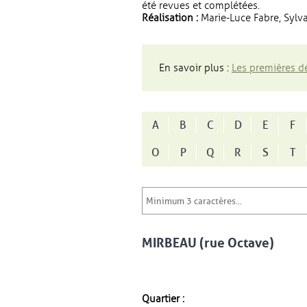
été revues et complétées.
Réalisation :
Marie-Luce Fabre, Sylva
En savoir plus :
Les premières dé
A
B
C
D
E
F
O
P
Q
R
S
T
MIRBEAU (rue Octave)
Quartier :