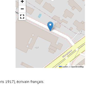
+
−
Leaflet
|
©
OpenStreetMap
is 1917), écrivain français.