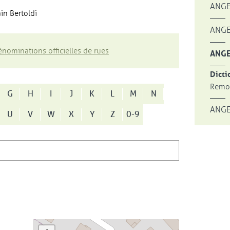
ANGE
in Bertoldi
ANGE
nominations officielles de rues
ANGE
Dicti
Remon
G
H
I
J
K
L
M
N
ANGE
U
V
W
X
Y
Z
0-9