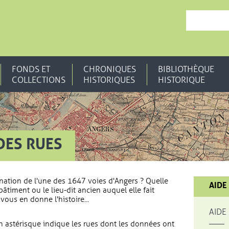
, OUVRE UNE N
FONDS ET
CHRONIQUES
BIBLIOTHÈQUE
COLLECTIONS
HISTORIQUES
HISTORIQUE
DES RUES
nation de l'une des 1647 voies d'Angers ? Quelle
AIDE
bâtiment ou le lieu-dit ancien auquel elle fait
vous en donne l'histoire...
AIDE
 astérisque indique les rues dont les données ont