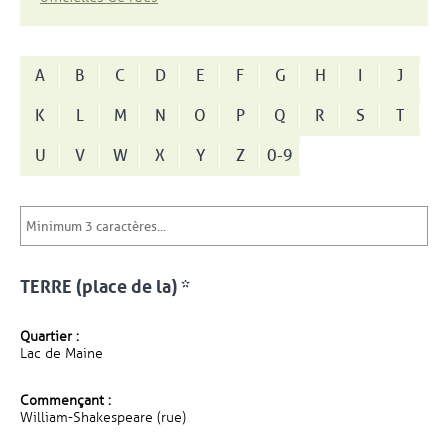
A
B
C
D
E
F
G
H
I
J
K
L
M
N
O
P
Q
R
S
T
U
V
W
X
Y
Z
0-9
TERRE (place de la) *
Quartier :
Lac de Maine
Commençant :
William-Shakespeare (rue)